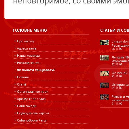
неповторимое, со своими эмо
ГОЛОВНЕ
МЕНЮ
СТАТЬИ
И СО
Про школу
Сальса без
Распущенн
Адреси залів
26.11.09
Наша команда
Лучшие 10 
Изучения с
Розклад занять
22.11.09
Як почати танцювати?
Основной ш
21.11.09
Новини
Статті
История сал
21.11.09
Організація вечірок
Ритмы и мн
Аренда спорт зала
латиноаме
21.11.09
Наші заходи
Подарункова картка
CubanoBoom Party