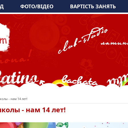
АД
ФОТО/ВІДЕО
ВАРТІСТЬ ЗАНЯТЬ
лы - нам 14 лет!
олы - нам 14 лет!