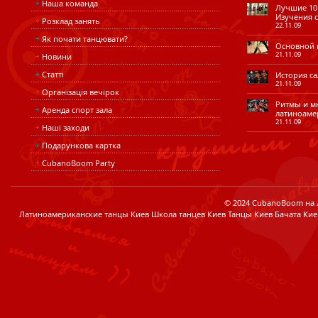
Наша команда
Лучшие 10 
Изучения с
Розклад занять
22.11.09
Як почати танцювати?
Основной ш
21.11.09
Новини
Статті
История сал
21.11.09
Організація вечірок
Ритмы и мн
Аренда спорт зала
латиноаме
21.11.09
Наші заходи
Подарункова картка
CubanoBoom Party
© 2024 CubanoBoom на Лі
Латиноамериканские танцы Киев Школа танцев Киев Танцы Киев Бачата Кие