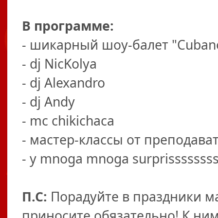
В программе:
- шикарный шоу-балет "Сuba
- dj NicKolya
- dj Alexandro
- dj Andy
- mc chikichaca
- мастер-классы от преподав
- y mnoga mnoga surprisssssssss!!!!!
П.С:
Порадуйте в праздники м
приносите обязательно! К ни