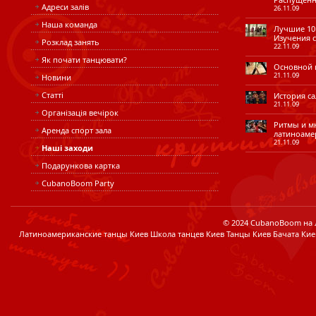
Адреси залів
26.11.09
Наша команда
Лучшие 10 
Изучения с
Розклад занять
22.11.09
Як почати танцювати?
Основной ш
21.11.09
Новини
Статті
История сал
21.11.09
Організація вечірок
Ритмы и мн
Аренда спорт зала
латиноаме
21.11.09
Наші заходи
Подарункова картка
CubanoBoom Party
© 2024 CubanoBoom на Лі
Латиноамериканские танцы Киев Школа танцев Киев Танцы Киев Бачата Кие