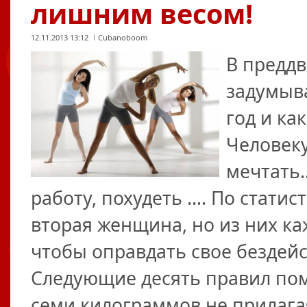
лишним весом!
12.11.2013 13:12
Cubanoboom
В предд
задумыва
год и ка
Человеку
мечтать
работу, похудеть …. По стати
вторая женщина, но из них ка
чтобы оправдать свое бездейс
Следующие десять правил помо
семи килограммов не прилага