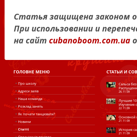
Статья защищена законом об
При использовании и перепе
на сайт
cubanoboom.com.ua
о
ГОЛОВНЕ
МЕНЮ
СТАТЬИ
И СО
Про школу
Сальса без
Распущенн
Адреси залів
26.11.09
Наша команда
Лучшие 10 
Изучения с
Розклад занять
22.11.09
Як почати танцювати?
Основной ш
21.11.09
Новини
Статті
История сал
21.11.09
Організація вечірок