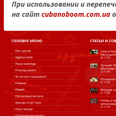
При использовании и перепе
на сайт
cubanoboom.com.ua
о
ГОЛОВНЕ
МЕНЮ
СТАТЬИ
И СО
Про школу
Сальса без
Распущенн
Адреси залів
26.11.09
Наша команда
Лучшие 10 
Изучения с
Розклад занять
22.11.09
Як почати танцювати?
Основной ш
21.11.09
Новини
Статті
История сал
21.11.09
Організація вечірок
Ритмы и мн
Аренда спорт зала
латиноаме
21.11.09
Наші заходи
Подарункова картка