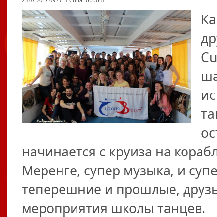
25.07.2017 09:40
Cubanoboom
Ка
др
Cu
ша
ис
та
ос
начинается с круиза на корабл
Меренге, супер музыка, и суп
теперешние и прошлые, друз
мероприятия школы танцев.