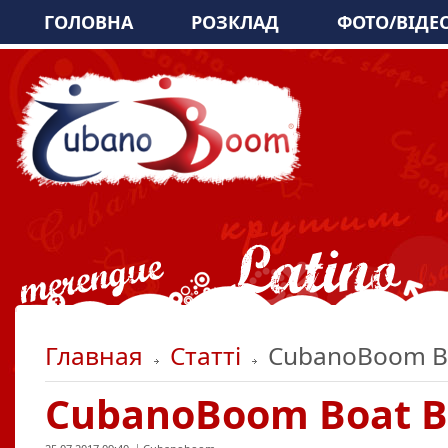
ГОЛОВНА
РОЗКЛАД
ФОТО/ВІДЕ
Главная
Статті
CubanoBoom Bo
CubanoBoom Boat B