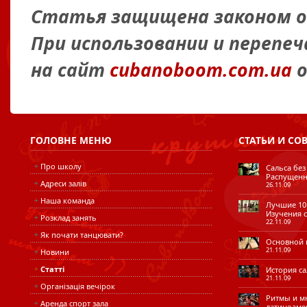
Статья защищена законом об
При использовании и перепе
на сайт
cubanoboom.com.ua
о
ГОЛОВНЕ
МЕНЮ
СТАТЬИ
И СО
Про школу
Сальса без
Распущенн
Адреси залів
26.11.09
Наша команда
Лучшие 10 
Изучения с
Розклад занять
22.11.09
Як почати танцювати?
Основной ш
21.11.09
Новини
Статті
История сал
21.11.09
Організація вечірок
Ритмы и мн
Аренда спорт зала
латиноаме