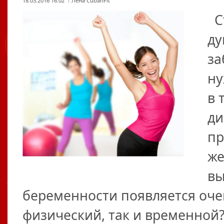
18.03.2016 16:02
Лена CubanFit
Ст
ду
за
ну
в 
ди
пр
же
вы
беременности появляется очен
физический, так и временной?