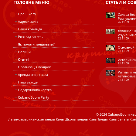
ГОЛОВНЕ
МЕНЮ
СТАТЬИ
И СО
Про школу
Сальса без
Распущенн
Адреси залів
26.11.09
Наша команда
Лучшие 10 
Изучения с
Розклад занять
22.11.09
Як почати танцювати?
Основной ш
21.11.09
Новини
Статті
История сал
21.11.09
Організація вечірок
Ритмы и мн
Аренда спорт зала
латиноаме
21.11.09
Наші заходи
Подарункова картка
CubanoBoom Party
© 2024 CubanoBoom на Лі
Латиноамериканские танцы Киев Школа танцев Киев Танцы Киев Бачата Кие