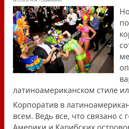
08.12.2016 14:54
Cubanoboom
Но
по
ко
со
ме
оп
ва
латиноамериканском стиле ил
Корпоратив в латиноамерика
всем. Ведь все, что связано с
Америки и Карибских островов 