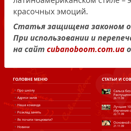
латиноамериканском стиле – э
красочных эмоций.
Статья защищена законом об
При использовании и перепе
на сайт
cubanoboom.com.ua
о
ГОЛОВНЕ
МЕНЮ
СТАТЬИ
И СО
Про школу
Сальса без
Распущенн
Адреси залів
26.11.09
Наша команда
Лучшие 10 
Изучения с
Розклад занять
22.11.09
Як почати танцювати?
Основной ш
21.11.09
Новини