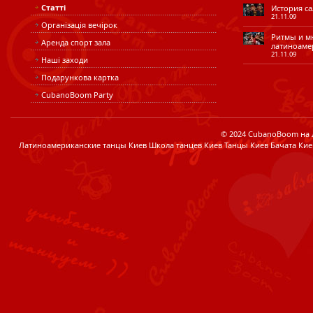
Статті
История сал
21.11.09
Організація вечірок
Ритмы и мн
Аренда спорт зала
латиноаме
21.11.09
Наші заходи
Подарункова картка
CubanoBoom Party
© 2024 CubanoBoom на Лі
Латиноамериканские танцы Киев Школа танцев Киев Танцы Киев Бачата Кие