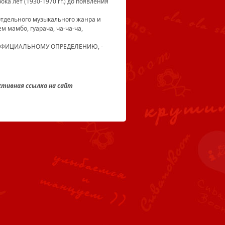
ка лет (1930-1970 гг.) до появления
отдельного музыкального жанра и
м мамбо, гуарача, ча-ча-ча,
 ОФИЦИАЛЬНОМУ ОПРЕДЕЛЕНИЮ, -
ктивная ссылка на сайт