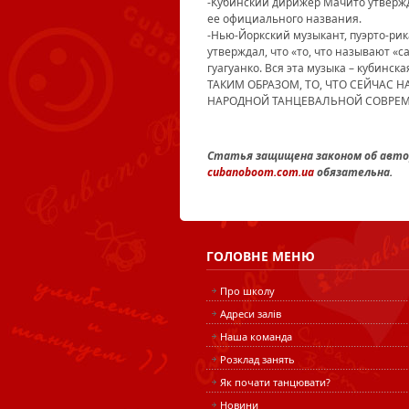
-Кубинский дирижер Мачито утвержда
ее официального названия.
-Нью-Йоркский музыкант, пуэрто-рик
утверждал, что «то, что называют «с
гуагуанко. Вся эта музыка – кубинская
ТАКИМ ОБРАЗОМ, ТО, ЧТО СЕЙЧАС
НАРОДНОЙ ТАНЦЕВАЛЬНОЙ СОВРЕМ
Статья защищена законом об автор
cubanoboom.com.ua
обязательна.
ГОЛОВНЕ
МЕНЮ
Про школу
Адреси залів
Наша команда
Розклад занять
Як почати танцювати?
Новини