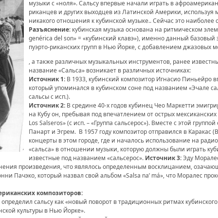
музыки с «ноля». Сальсу впервые начали играть в афроамерикан
риканцев и других выходцев из Латинской Америки, используя 
никакого отношения к кубинской музыке.. Сейчас это наиболее 
Разъяснение
: кубинская музыка основана на ритмическом элем
genérica del son» = «кубинский клавэ»), именно данный базовый
пуэрто-риканских групп в Нью Йорке, с добавлением джазовых 
, а также различных музыкальных инструментов, ранее известны
название «Сальса» возникает в различных источниках:
Источник 1:
В 1933, кубинский композитор Игнасио Пиньейро в
который упоминался в кубинском соне под названием «Эчале сальс
сальсы с исп.).
Источник 2:
В средине 40-х годов кубинец Чео Маркетти эмигр
на Кубу он, пребывая под впечатлением от острых мексиканских 
Los Salseros» (с исп. – «Группа сальсерос»). Вместе с этой групп
Панарт и Эгрем. В 1957 году композитор отправился в Каракас 
концерты в этом городе, где и началось использование на рад
«сальса» в отношении музыки, которую должны были играть куб
известные под названием «сальсерос».
Источник 3:
Эду Моралес
нения произведения, что являлось определенным восклицанием, озачающ
онни Пачэко, который назвал свой альбом «Salsa na’ má», что Моралес пр
ериканских композиторов:
 определил сальсу как «новый поворот в традиционных ритмах кубинского 
ской культуры в Нью Йорке».