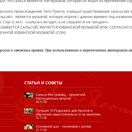
л, что сальса является той музыкой, которую он играл на протяжении соро
анского происхождения, Тито Пуэнте, отрицал существование сальсы как 
альсой» - является музыкой, которую играли с давних времен: под название
. Соус (с исп. - «сальса») же едят, а не слушают и не танцуют».
 НАЗЫВАЕТСЯ САЛЬСОЙ, ЯВЛЯЕТСЯ КУБИНСКОЙ МУЗЫКОЙ ИЛИ, СОГЛАСНО
ЕННОЙ КУБИНСКОЙ МУЗЫКОЙ. (СОН)
ских и смежных правах. При использовании и перепечатке материала а
СТАТЬИ
И СОВЕТЫ
Сальса без границ... приличий.
Распущенные ветром
26.11.09
Лучшие 10 Подсказок для Уроков и
Изучения самостоятельно и на занятиях
22.11.09
Основной шаг - начинаем с ритма
21.11.09