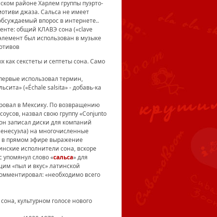
ском районе Харлем группы пуэрто-
мотиви джаза. Сальса не имеет
обсуждаемый впорос в интернете..
енте: общий КЛАВЭ сона («clave
 элемент был использован в музыке
мотивов
х как секстеты и септеты сона. Само
первые использовал термин,
ита» («Échale salsita» - добавь-ка
ировал в Мексику. По возвращению
соусов, назвал свою группу «Conjunto
ой он записал диски для компаний
(Венесуэла) на многочисленные
ио в прямом эфире выражение
инские исполнители сона, вскоре
 упомянул слово «
сальса
» для
им «пыл и вкус» латинской
окомментировал: «необходимо всего
сона, культурном голосе нового