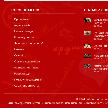
ГОЛОВНЕ
МЕНЮ
СТАТЬИ
И СО
Про школу
Сальса без
Распущенн
Адреси залів
26.11.09
Наша команда
Лучшие 10 
Изучения с
Розклад занять
22.11.09
Як почати танцювати?
Основной ш
21.11.09
Новини
Статті
История сал
21.11.09
Організація вечірок
Ритмы и мн
Аренда спорт зала
латиноаме
21.11.09
Наші заходи
Подарункова картка
CubanoBoom Party
© 2024 CubanoBoom на Лі
Латиноамериканские танцы Киев Школа танцев Киев Танцы Киев Бачата Кие