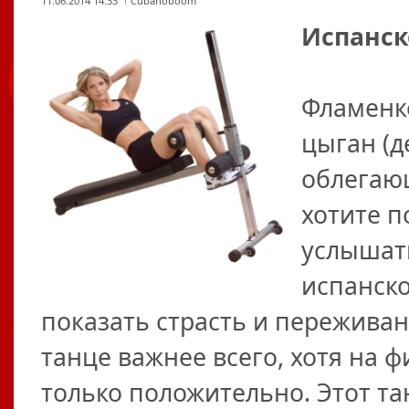
11.06.2014 14:33
Cubanoboom
Испанск
Фламенко
цыган (д
облегающ
хотите п
услышать
испанско
показать страсть и пережива
танце важнее всего, хотя на ф
только положительно. Этот та