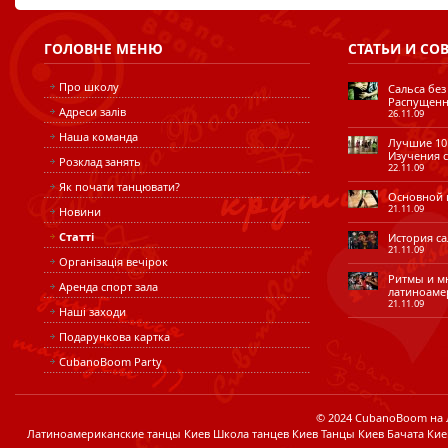
ГОЛОВНЕ
МЕНЮ
СТАТЬИ
И СО
Про школу
Сальса без
Распущенн
Адреси залів
26.11.09
Наша команда
Лучшие 10 
Изучения с
Розклад занять
22.11.09
Як почати танцювати?
Основной ш
21.11.09
Новини
Статті
История сал
21.11.09
Організація вечірок
Ритмы и мн
Аренда спорт зала
латиноаме
21.11.09
Наші заходи
Подарункова картка
CubanoBoom Party
© 2024 CubanoBoom на Лі
Латиноамериканские танцы Киев Школа танцев Киев Танцы Киев Бачата Кие