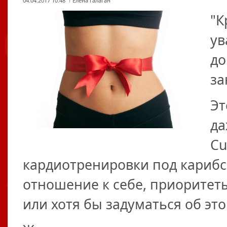
04.04.2017 10:48
Елена Галаган
"К
ув
до
за
Эт
да
Cu
кардиотренировки под карибс
отношение к себе, приоритет
или хотя бы задуматься об это