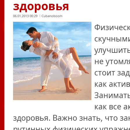
здоровья
06.01.2013 00:29
Cubanoboom
Физическ
скучными
улучшить
не утомл
стоит за
как акти
Занимать
как все 
здоровья. Важно знать, что з
рутинных физических упражн