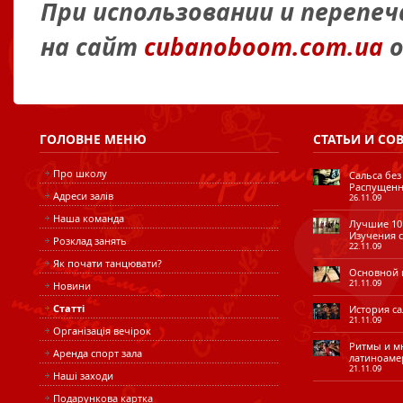
При использовании и перепе
на сайт
cubanoboom.com.ua
о
ГОЛОВНЕ
МЕНЮ
СТАТЬИ
И СО
Про школу
Сальса без
Распущенн
Адреси залів
26.11.09
Наша команда
Лучшие 10 
Изучения с
Розклад занять
22.11.09
Як почати танцювати?
Основной ш
21.11.09
Новини
Статті
История сал
21.11.09
Організація вечірок
Ритмы и мн
Аренда спорт зала
латиноаме
21.11.09
Наші заходи
Подарункова картка