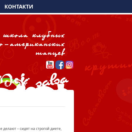
КОНТАКТИ
 делают – сидят на строгой диете,