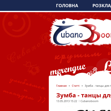
ГОЛОВНА
РОЗКЛ
Главная
Статті
Зумба - танцы для 
Зумба - танцы д
13.05.2013 15:22
Cubanoboom