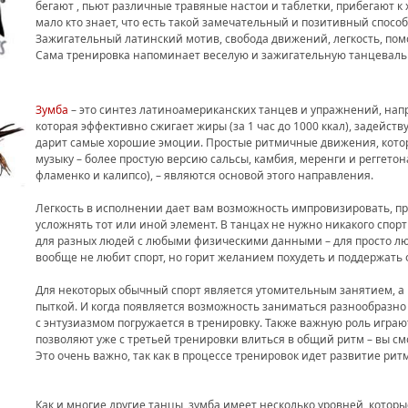
бегают , пьют различные травяные настои и таблетки, прибегают к
мало кто знает, что есть такой замечательный и позитивный способ
Зажигательный латинский мотив, свобода движений, легкость, пом
Сама тренировка напоминает веселую и зажигательную танцеваль
Зумба
– это синтез латиноамериканских танцев и упражнений, нап
которая эффективно сжигает жиры (за 1 час до 1000 ккал), задейств
дарит самые хорошие эмоции. Простые ритмичные движения, кото
музыку – более простую версию сальсы, камбия, меренги и реггетон
фламенко и калипсо), – являются основой этого направления.
Легкость в исполнении дает вам возможность импровизировать, п
усложнять тот или иной элемент. В танцах не нужно никакого спор
для разных людей с любыми физическими данными – для просто люби
вообще не любит спорт, но горит желанием похудеть и поддержать 
Для некоторых обычный спорт является утомительным занятием, а 
пыткой. И когда появляется возможность заниматься разнообразно 
с энтузиазмом погружается в тренировку. Также важную роль играют 
позволяют уже с третьей тренировки влиться в общий ритм – вы смо
Это очень важно, так как в процессе тренировок идет развитие ритм
Как и многие другие танцы, зумба имеет несколько уровней, котор