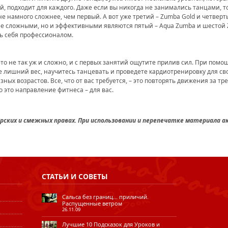
й, подходит для каждого. Даже если вы никогда не занимались танцами, то
 не намного сложнее, чем первый. А вот уже третий – Zumba Gold и четверт
ее сложными, но и эффективными являются пятый – Aqua Zumba и шестой 
ть себя профессионалом.
это не так уж и сложно, и с первых занятий ощутите прилив сил. При помо
те лишний вес, научитесь танцевать и проведете кардиотренировку для с
ых возрастов. Все, что от вас требуется, – это повторять движения за тр
то это направление фитнеса – для вас.
ских и смежных правах. При использовании и перепечатке материала а
СТАТЬИ
И СОВЕТЫ
Сальса без границ... приличий.
Распущенные ветром
26.11.09
Лучшие 10 Подсказок для Уроков и