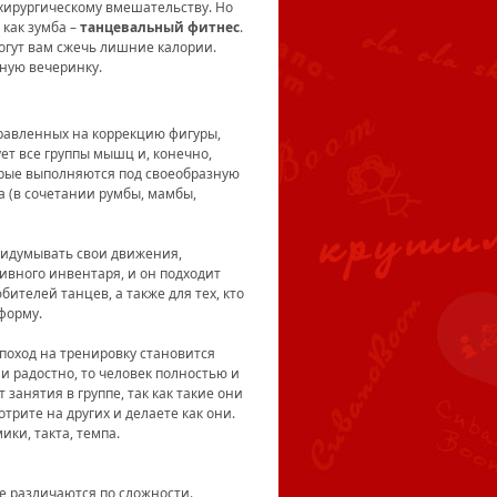
 хирургическому вмешательству. Но
 как зумба –
танцевальный фитнес
.
огут вам сжечь лишние калории.
ную вечеринку.
равленных на коррекцию фигуры,
ует все группы мышц и, конечно,
рые выполняются под своеобразную
а (в сочетании румбы, мамбы,
ридумывать свои движения,
тивного инвентаря, и он подходит
телей танцев, а также для тех, кто
форму.
поход на тренировку становится
и радостно, то человек полностью и
занятия в группе, так как такие они
трите на других и делаете как они.
ики, такта, темпа.
ые различаются по сложности.