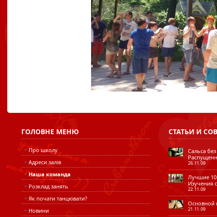
ГОЛОВНЕ
МЕНЮ
СТАТЬИ
И СО
Про школу
Сальса без
Распущенн
Адреси залів
26.11.09
Наша команда
Лучшие 10 
Изучения с
Розклад занять
22.11.09
Як почати танцювати?
Основной ш
21.11.09
Новини