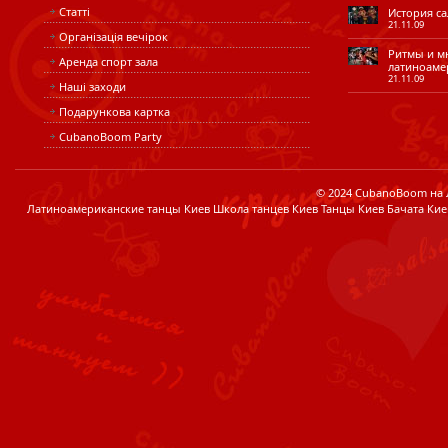
Статті
История сал
21.11.09
Організація вечірок
Ритмы и мн
Аренда спорт зала
латиноаме
21.11.09
Наші заходи
Подарункова картка
CubanoBoom Party
© 2024 CubanoBoom на Лі
Латиноамериканские танцы Киев Школа танцев Киев Танцы Киев Бачата Кие